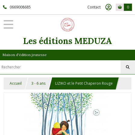
0669008685
Contact
0
Les éditions MEDUZA
Maison d'édition jeunesse
Accueil
3 - 6 ans
LIZIKO et le Petit Chaperon Rouge