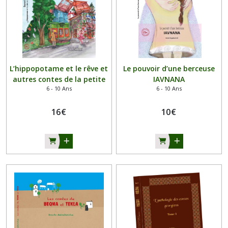
L’hippopotame et le rêve et
Le pouvoir d’une berceuse
autres contes de la petite
IAVNANA
6 - 10 Ans
6 - 10 Ans
ville
16
€
10
€