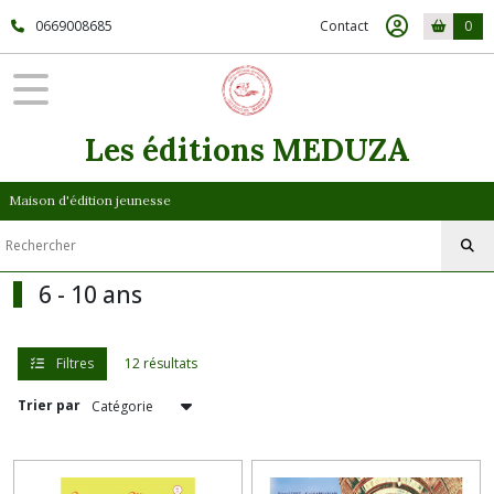
Fermer
0669008685
Contact
0
FILTRES
Tous
Les éditions MEDUZA
les
produits
Maison d'édition jeunesse
6
-
10
ans
6 - 10 ans
(12)
Filtres
12 résultats
Afficher
les
Trier par
résultats